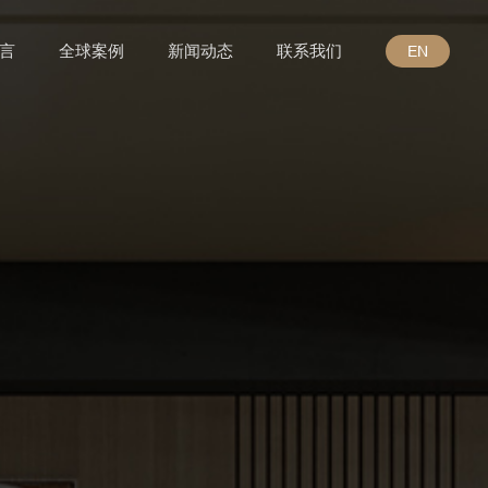
言
全球案例
新闻动态
联系我们
EN