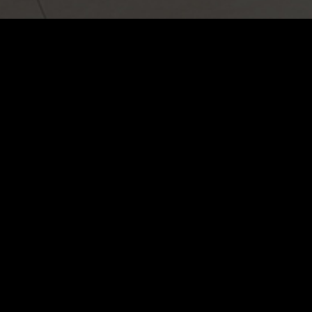
地址：
广东省佛山市禅城区季华西路
 US
绿岛广场D1座19楼
客服热线：
0757-85336987
邮箱：
1443881266@qq.com